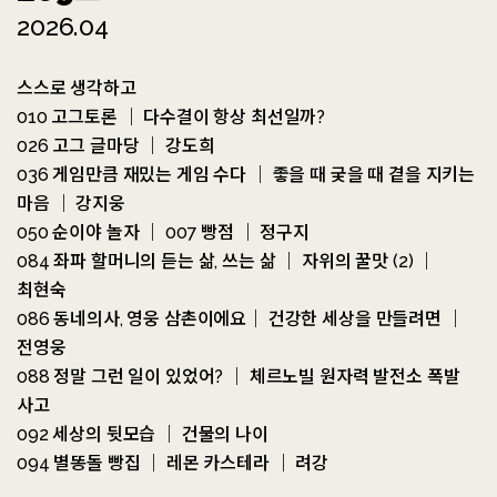
2026.04
0
52
%
스스로 생각하고
010 고그토론 ｜ 다수결이 항상 최선일까?
026 고그 글마당 ｜ 강도희
036 게임만큼 재밌는 게임 수다 ｜ 좋을 때 궂을 때 곁을 지키는
마음 ｜ 강지웅
050 순이야 놀자 ｜ 007 빵점 ｜ 정구지
084 좌파 할머니의 듣는 삶, 쓰는 삶 ｜ 자위의 꿀맛 (2) ｜
최현숙
086 동네의사, 영웅 삼촌이에요｜ 건강한 세상을 만들려면 ｜
전영웅
088 정말 그런 일이 있었어? ｜ 체르노빌 원자력 발전소 폭발
사고
092 세상의 뒷모습 ｜ 건물의 나이
094 별똥돌 빵집 ｜ 레몬 카스테라 ｜ 려강