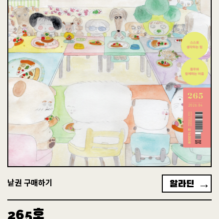
+
고래동무 후원현황
알라딘
낱권 구매하기
후원하는 곳
전체
2226
4244
호
265