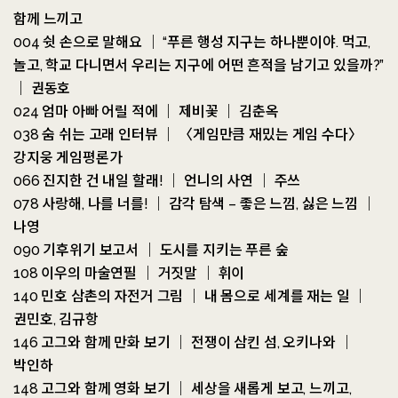
함께 느끼고
004 쉿 손으로 말해요 ｜ “푸른 행성 지구는 하나뿐이야. 먹고,
놀고, 학교 다니면서 우리는 지구에 어떤 흔적을 남기고 있을까?”
｜ 권동호
024 엄마 아빠 어릴 적에 ｜ 제비꽃 ｜ 김춘옥
038 숨 쉬는 고래 인터뷰 ｜ 〈게임만큼 재밌는 게임 수다〉
강지웅 게임평론가
066 진지한 건 내일 할래! ｜ 언니의 사연 ｜ 주쓰
078 사랑해, 나를 너를! ｜ 감각 탐색 – 좋은 느낌, 싫은 느낌 ｜
나영
090 기후위기 보고서 ｜ 도시를 지키는 푸른 숲
108 이우의 마술연필 ｜ 거짓말 ｜ 휘이
140 민호 삼촌의 자전거 그림 ｜ 내 몸으로 세계를 재는 일 ｜
권민호, 김규항
146 고그와 함께 만화 보기 ｜ 전쟁이 삼킨 섬, 오키나와 ｜
박인하
148 고그와 함께 영화 보기 ｜ 세상을 새롭게 보고, 느끼고,