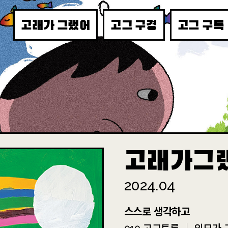
고래가 그랬어
고그 구경
고그 구독
고래가그
2024.04
스스로 생각하고