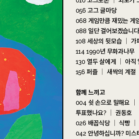
010 고그토론 ｜ 외모가
056 고그 글마당
068 게임만큼 재밌는 게
088 일단 걸어보겠습니다
108 세상의 뒷모습 ｜ 
114 1990년 무화과나무
130 열두 살에게 ｜ 아직
156 퍼즐 ｜ 새싹의 계절
함께 느끼고
004 쉿 손으로 말해요 
투표했나요? ｜ 권동호
026 배꼽식당 ｜ 식빵 ｜
042 안녕하십니까? 미스