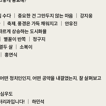
 그렇게 중요해?
+
임 수다 ｜ 중요한 건 그만두지 않는 마음 ｜ 강지웅
고래동무 후원현황
 ｜ 축제, 풍경은 가득 채워지고 ｜ 안유진
가파르게 상승하는 도시화율
후원하는 곳
전체
2226
4244
 ｜ 별꼴이 반쪽 ｜ 정구지
 열두 살 ｜ 소복이
 ｜ 홍연식
0
52
%
｜ 어떤 정치인인지, 어떤 공약을 내걸었는지, 잘 살펴보고
 심우도
터리과입니다! ｜ 하민석