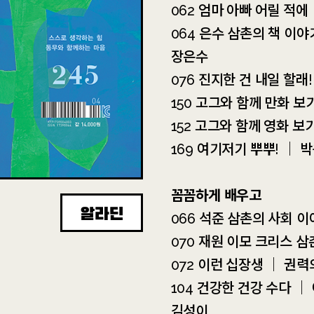
062 엄마 아빠 어릴 적
064 은수 삼촌의 책 이야
장은수
076 진지한 건 내일 할래
150 고그와 함께 만화 
152 고그와 함께 영화 
169 여기저기 뿌뿌! ｜ 
꼼꼼하게 배우고
알라딘
066 석준 삼촌의 사회 
070 재원 이모 크리스 삼
072 이런 십장생 ｜ 권력
104 건강한 건강 수다 
김성이