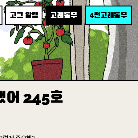
4
고그 알림
고래동무
천고래동무
랬어
호
245