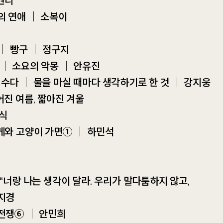
권리
의 연애 ｜ 소복이
+
고래동무 후원현황
 ｜ 빵구 ｜ 정구지
 ｜ 소요의 악몽 ｜ 안유진
후원하는 곳
전체
2226
4244
임수다 ｜ 물을 마실 때마다 생각하기로 한 것 ｜ 강지웅
어진 여름, 짧아진 겨울
연식
0
가게와 고양이 가면① ｜ 하민석
52
%
 “너랑 나는 생각이 달라. 우리가 말다툼하지 않고,
최지경
 전쟁⑥ ｜ 안민희