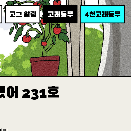
4
고그 알림
고래동무
천고래동무
랬어
호
231