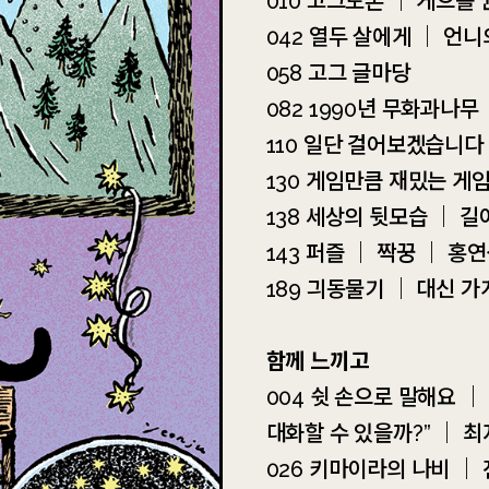
010 고그토론 ｜ 게으를 
042 열두 살에게 ｜ 언니
058 고그 글마당
082 1990년 무화과나무
110 일단 걸어보겠습니다
130 게임만큼 재밌는 게
138 세상의 뒷모습 ｜ 길
143 퍼즐 ｜ 짝꿍 ｜ 홍
189 긔동물기 ｜ 대신 
함께 느끼고
004 쉿 손으로 말해요 ｜
대화할 수 있을까?” ｜ 
026 키마이라의 나비 ｜