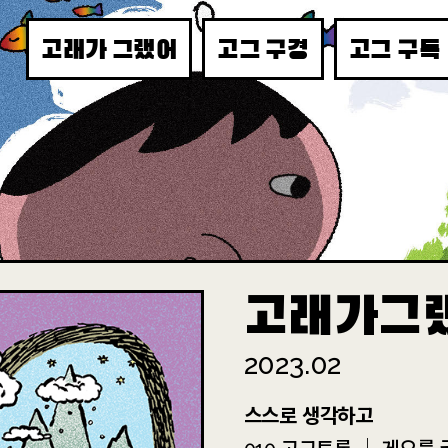
고래가 그랬어
고그 구경
고그 구독
고래가그
2023.02
스스로 생각하고