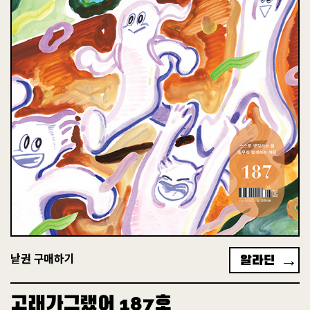
+
고래동무 후원현황
후원하는 곳
전체
2226
4244
알라딘
낱권 구매하기
0
52
%
고래가그랬어
호
187