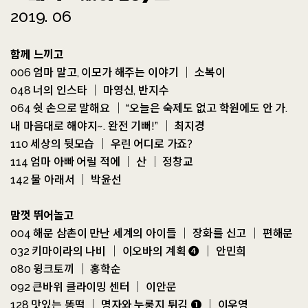
2019. 06
함께 느끼고
006 엄마 말고, 이모가 해주는 이야기 ｜ 소복이
048 너의 인스타 ｜ 마영신, 반지수
064 쉿 손으로 말해요 ｜ “오늘은 숙제도 없고 학원에도 안 가.
내 마음대로 해야지~. 완전 기뻐!” ｜ 최지경
110 세상의 뒷모습 ｜ 우린 어디로 가죠?
114 엄마 아빠 어릴 적에 ｜ 산 ｜ 정창교
142 물 아래서 ｜ 박윤선
맘껏 뛰어놀고
004 해문 삼촌이 만난 세계의 아이들 ｜ 장화를 신고 ｜ 편해문
032 키마이라의 나비 ｜ 이오바의 계획 ➍ ｜ 안민희
080 윙크토끼 ｜ 홍학순
092 큰바위 클라이밍 센터 ｜ 이안문
128 맛있는 똥떡 ｜ 명자와 누룽지 튀김 ➊ ｜ 이우영