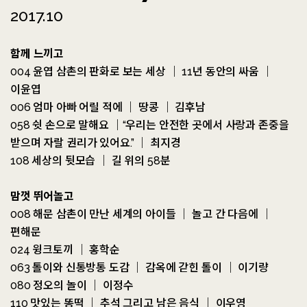
0
52
%
2017.10
함께 느끼고
004 윤엽 삼촌의 판화로 보는 세상 ｜ 11년 동안의 싸움 ｜
이윤엽
006 엄마 아빠 어릴 적에 ｜ 땅콩 ｜ 김후남
058 쉿 손으로 말해요 ｜“우리는 안전한 곳에서 사랑과 존중을
받으며 자랄 권리가 있어요.” ｜ 최지경
108 세상의 뒷모습 ｜ 길 위의 58분
맘껏 뛰어놀고
008 해문 삼촌이 만난 세계의 아이들 ｜ 놀고 간 다음에 ｜
편해문
024 윙크토끼 ｜ 홍학순
063 톨이와 신통방통 도감 ｜ 감옥에 갇힌 톨이 ｜ 이기량
080 정오의 놀이 ｜ 이정수
110 맛있는 똥떡 ｜ 추석 그리고 남은 음식 ｜ 이우영