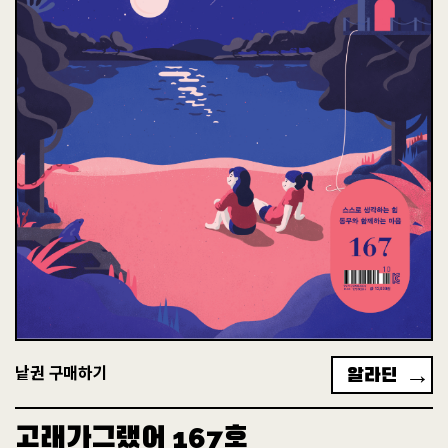
+
고래동무 후원현황
후원하는 곳
전체
2226
4244
알라딘
낱권 구매하기
고래가그랬어
호
167