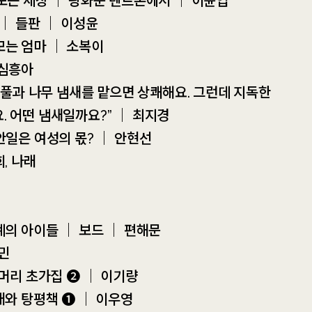
 보는 세상 ｜ 광화문 텐트촌에서 ｜ 이윤엽
 ｜ 들판 ｜ 이성윤
모는 엄마 ｜ 소복이
+
 심흥아
고래동무 후원현황
 “풀과 나무 냄새를 맡으면 상쾌해요. 그런데 지독한
후원하는 곳
전체
. 어떤 냄새일까요?” ｜ 최지경
2226
4244
안일은 여성의 몫? ｜ 안현선
희, 나래
0
52
%
계의 아이들 ｜ 보드 ｜ 편해문
성민
털머리 초가집 ❷ ｜ 이기량
채와 탕평책 ❶ ｜ 이우영