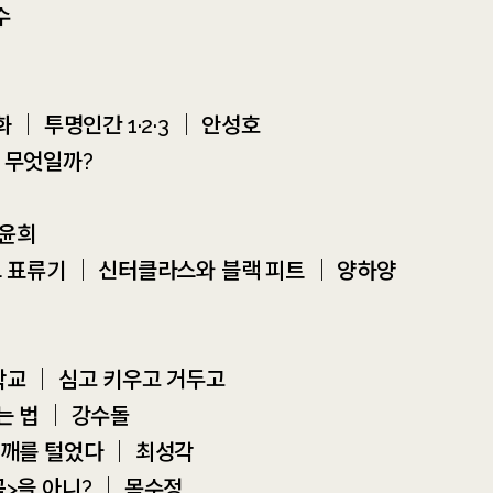
수
 ｜ 투명인간 1·2·3 ｜ 안성호
 무엇일까?
이윤희
드 표류기 ｜ 신터클라스와 블랙 피트 ｜ 양하양
학교 ｜ 심고 키우고 거두고
는 법 ｜ 강수돌
 깨를 털었다 ｜ 최성각
곡>을 아니? ｜ 목수정