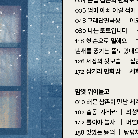
004 윤엽 삼촌의 판화로
006 엄마 아빠 어릴 적에
048 고래단편극장 ｜ 이
080 나는 토토입니다 ｜
118 쉿 손으로 말해요 ｜
냄새를 풍기는 풀도 있대요
126 세상의 뒷모습 ｜ 집
172 삼거리 만화방 ｜ 세
맘껏 뛰어놀고
010 해문 삼촌이 만난 세
102 출동! 샤바라 ｜ 최
142 톨이야 놀자! ｜ 머
158 맛있는 똥떡 ｜ 탕평