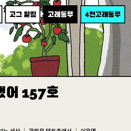
4
고그 알림
고래동무
천고래동무
랬어
호
157